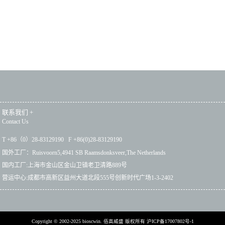
联系我们
+
Contact Us
T +86（0）28-83129190 F +86(0)28-83129190
国外工厂：Ruisvoorn5,4941 SB Raamsdonksveer,The Netherlands
国内工厂:上海市金山区金山卫镇老卫清路889号
营运中心:成都市高新区益州大道北段555号创新时代广场1-3-2402
Copyright © 2002-2025 bioscwin. 佰高威盛 版权所有
沪ICP备17007802号-1