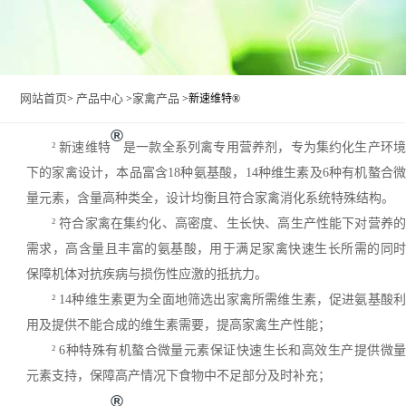
网站首页
产品中心
家禽产品
>
>
>新速维特®
®
²
新速维特
是一款全系列禽专用营养剂，专为集约化生产环
下的家禽设计，本品富含
18种氨基酸，14种维生素及6种有机螯合
量元素，含量高种类全，设计均衡且符合家禽消化系统特殊结构。
²
符合家禽在集约化、高密度、生长快、高生产性能下对营养
需求，高含量且丰富的氨基酸，用于满足家禽快速生长所需的同时
保障机体对抗疾病与损伤性应激的抵抗力。
²
14种维生素更为全面地筛选出家禽所需维生素，促进氨基酸
用及提供不能合成的维生素需要，提高家禽生产性能；
²
6种特殊有机螯合微量元素保证快速生长和高效生产提供微
元素支持，保障高产情况下食物中不足部分及时补充；
®